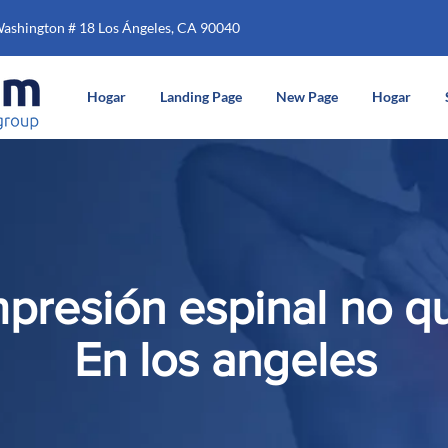
Washington # 18 Los Ángeles, CA 90040
Hogar
Landing Page
New Page
Hogar
resión espinal no qu
En los angeles