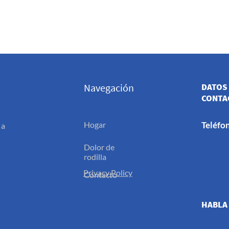
Navegación
DATOS
CONTA
Hogar
Teléfo
 a
Dolor de
rodilla
Privacy Policy
Contacto
HABLA 